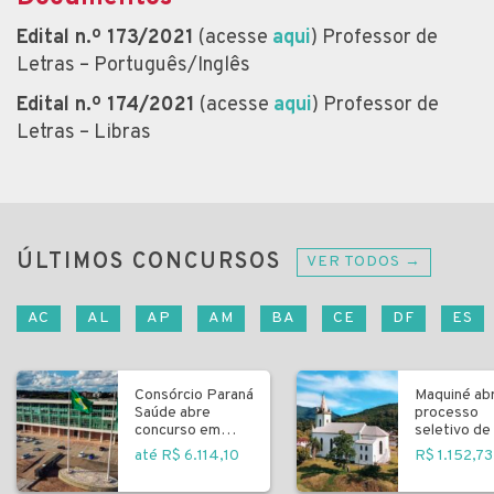
Edital n.º 173/2021
(acesse
aqui
) Professor de
Letras – Português/Inglês
Edital n.º 174/2021
(acesse
aqui
) Professor de
Letras – Libras
ÚLTIMOS CONCURSOS
VER TODOS →
AC
AL
AP
AM
BA
CE
DF
ES
Consórcio Paraná
Maquiné ab
Saúde abre
processo
concurso em
seletivo de 
Curitiba
fundamenta
até R$ 6.114,10
R$ 1.152,73