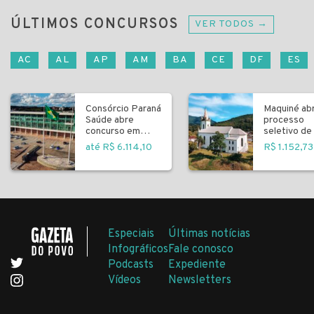
ÚLTIMOS CONCURSOS
VER TODOS →
AC
AL
AP
AM
BA
CE
DF
ES
Consórcio Paraná
Maquiné ab
Saúde abre
processo
concurso em
seletivo de 
Curitiba
fundamenta
até R$ 6.114,10
R$ 1.152,73
Especiais
Últimas notícias
Infográficos
Fale conosco
Podcasts
Expediente
Vídeos
Newsletters