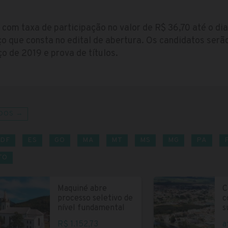
 com taxa de participação no valor de R$ 36,70 até o d
ço que consta no edital de abertura. Os candidatos ser
 de 2019 e prova de títulos.
DOS →
DF
ES
GO
MA
MT
MS
MG
PA
TO
Maquiné abre
C
processo seletivo de
c
nível fundamental
s
R$ 1.152,73
a