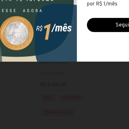
IFPR
(Instituto Federal do Paraná)
Encerradas (13 mar 2019)
NÍVEL MÉDIO
Baixe o edital
Visite o site
R$ 2.446,96
SUL
PARANÁ
PARANAGUÁ