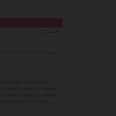
R$
R$ 2.446,96
Veja mais concursos por cargo
→
mplificado (PSS) para a
40 horas), função que exige o
ência mínima comprovada de
ntratados por até 2 anos,