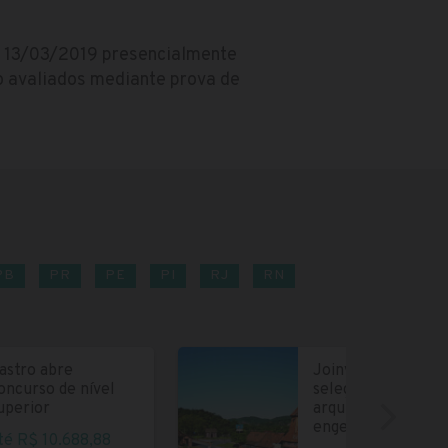
ia 13/03/2019 presencialmente
ão avaliados mediante prova de
PB
PR
PE
PI
RJ
RN
astro abre
Joinville abre
oncurso de nível
seleção para
uperior
arquitetos e
engenheiros
té R$ 10.688,88