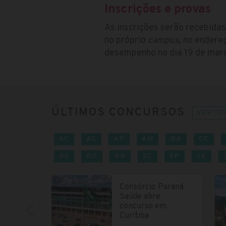
Inscrições e provas
As inscrições serão recebidas
no próprio
campus
, no endere
desempenho no dia 19 de março
ÚLTIMOS CONCURSOS
VER TO
AC
AL
AP
AM
BA
CE
RS
RO
RR
SC
SP
SE
Consórcio Paraná
Saúde abre
concurso em
Curitiba