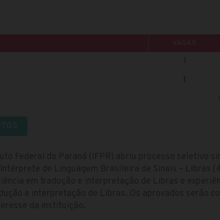
VAGAS
1
1
RTOS
uto Federal do Paraná (IFPR) abriu processo seletivo si
Intérprete de Linguagem Brasileira de Sinais – Libras (
ciência em tradução e interpretação de Libras e experi
dução e interpretação de Libras. Os aprovados serão co
eresse da instituição.