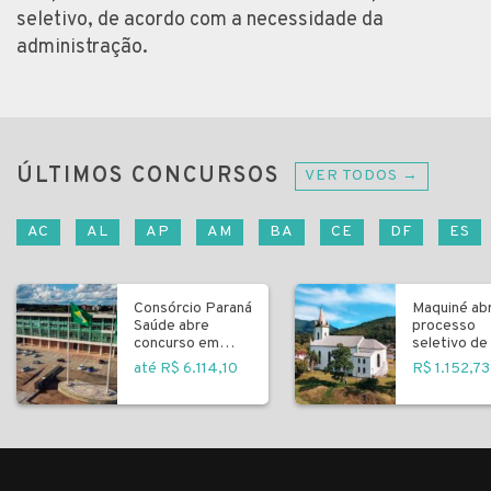
seletivo, de acordo com a necessidade da
administração.
ÚLTIMOS CONCURSOS
VER TODOS →
AC
AL
AP
AM
BA
CE
DF
ES
Consórcio Paraná
Maquiné ab
Saúde abre
processo
concurso em
seletivo de 
Curitiba
fundamenta
até R$ 6.114,10
R$ 1.152,73