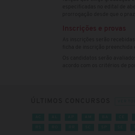
especificadas no edital de a
prorrogação desde que o prazo
Inscrições e provas
As inscrições serão recebida
ficha de inscrição preenchida
Os candidatos serão avaliados 
acordo com os critérios de p
ÚLTIMOS CONCURSOS
VER TO
AC
AL
AP
AM
BA
CE
RS
RO
RR
SC
SP
SE