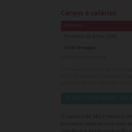
Cargos e salários
CARGOS
Professor de Artes (20h)
Total de vagas
CR: Cadastro de reserva
(*) O vencimento do cargo com j
2.236,32 para professores com a
professores com mestrado e R$ 3
MAIS CONCURSOS ABE
O
campus
de São Francisco do 
processo seletivo com uma va
função que exige graduação e