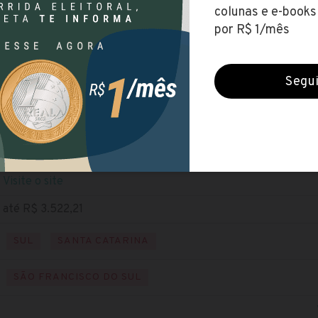
IFC
(Instituto Federal de Educação, Ciência e Tecnologia Cata
Encerradas (13 out 2021)
NÍVEL SUPERIOR
Baixe o edital
Visite o site
até R$ 3.522,21
SUL
SANTA CATARINA
SÃO FRANCISCO DO SUL