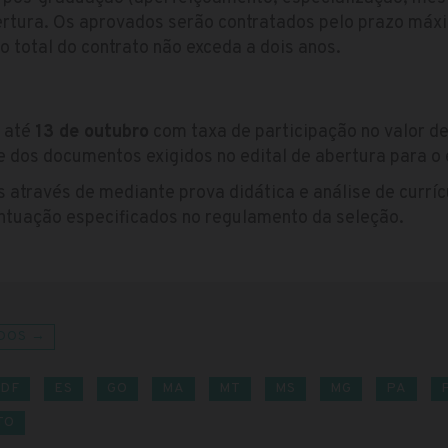
bertura. Os aprovados serão contratados pelo prazo máx
 total do contrato não exceda a dois anos.
s até
13 de outubro
com taxa de participação no valor de
 e dos documentos exigidos no edital de abertura para o
através de mediante prova didática e análise de currícu
ontuação especificados no regulamento da seleção.
DOS →
DF
ES
GO
MA
MT
MS
MG
PA
TO