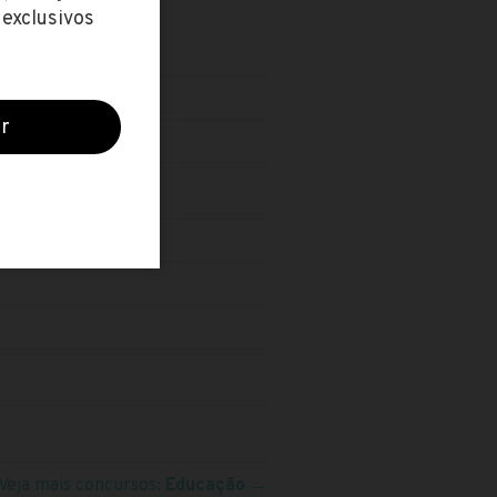
rinense)
Veja mais concursos:
Educação
→