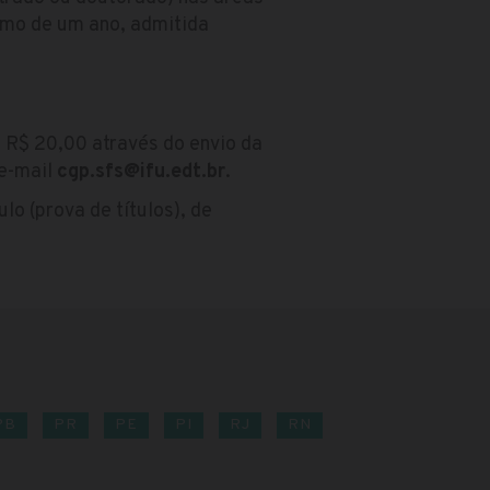
imo de um ano, admitida
 R$ 20,00 através do envio da
 e-mail
cgp.sfs@ifu.edt.br
.
lo (prova de títulos), de
PB
PR
PE
PI
RJ
RN