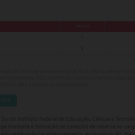
VAGAS
1
1
ornada de 20 horas semanais será de R$ 2.236,32 para profes
perfeiçoamento, R$ 2.459,95 para professores com especializ
.522,21 para professores com doutorado.
RTOS
Sul do Instituto Federal de Educação, Ciência e Tecnolog
ga imediata e formação de cadastro de reserva no cargo
 pós-graduação (aperfeiçoamento, especialização, mes