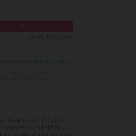
R$
até R$ 3.522,21 (*)
Veja mais concursos por cargo
→
sores apenas com graduação, R$
ação, R$ 2.795,40 para
ia Catarinense (IFC) abriu
 de professor substituto,
trado ou doutorado) nas áreas