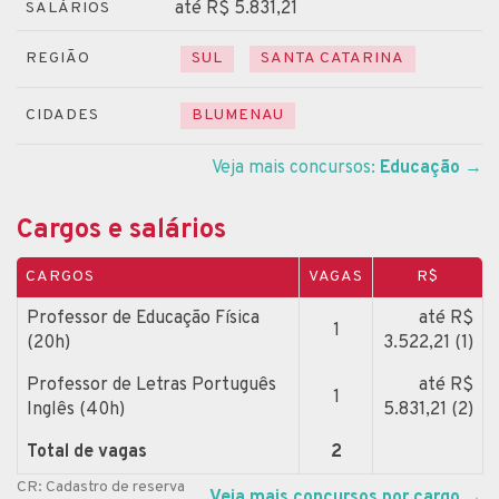
até R$ 5.831,21
SALÁRIOS
REGIÃO
SUL
SANTA CATARINA
CIDADES
BLUMENAU
Veja mais concursos:
Educação
→
Cargos e salários
CARGOS
VAGAS
R$
Professor de Educação Física
até R$
1
(20h)
3.522,21 (1)
Professor de Letras Português
até R$
1
Inglês (40h)
5.831,21 (2)
Total de vagas
2
CR: Cadastro de reserva
Veja mais concursos por cargo
→