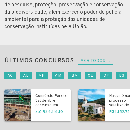
de pesquisa, proteção, preservação e conservação
da biodiversidade, além exercer o poder de polícia
ambiental para a proteção das unidades de
conservação instituídas pela União.
ÚLTIMOS CONCURSOS
VER TODOS →
AC
AL
AP
AM
BA
CE
DF
ES
Consórcio Paraná
Maquiné ab
Saúde abre
processo
concurso em
seletivo de 
Curitiba
fundamenta
até R$ 6.114,10
R$ 1.152,73