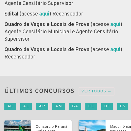
Agente Censitário Supervisor
Edital
(acesse
aqui
) Recenseador
Quadro de Vagas e Locais de Prova
(acesse
aqui
)
Agente Censitário Municipal e Agente Censitário
Supervisor
Quadro de Vagas e Locais de Prova
(acesse
aqui
)
Recenseador
ÚLTIMOS CONCURSOS
VER TODOS →
AC
AL
AP
AM
BA
CE
DF
ES
Consórcio Paraná
Maquiné ab