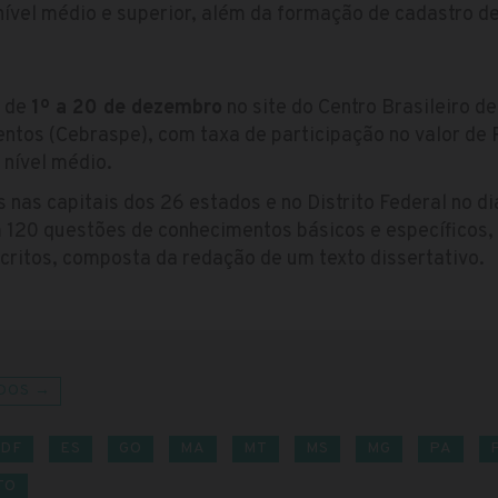
ível médio e superior, além da formação de cadastro de
s de
1º a 20 de dezembro
no site do Centro Brasileiro d
ntos (Cebraspe), com taxa de participação no valor de 
 nível médio.
 nas capitais dos 26 estados e no Distrito Federal no d
 120 questões de conhecimentos básicos e específicos, 
critos, composta da redação de um texto dissertativo.
DOS →
DF
ES
GO
MA
MT
MS
MG
PA
TO