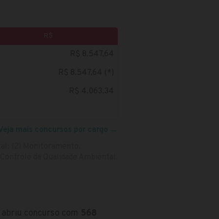
R$
R$ 8.547,64
R$ 8.547,64 (*)
R$ 4.063,34
Veja mais concursos por cargo
→
tal; (2) Monitoramento,
e Controle da Qualidade Ambiental.
) abriu concurso com
568