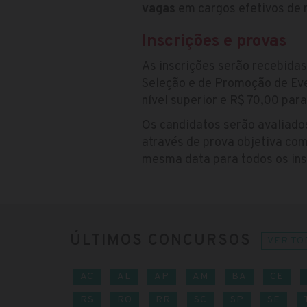
vagas
em cargos efetivos de n
Inscrições e provas
As inscrições serão recebida
Seleção e de Promoção de Eve
nível superior e R$ 70,00 para
Os candidatos serão avaliados
através de prova objetiva com
mesma data para todos os ins
ÚLTIMOS CONCURSOS
VER TO
AC
AL
AP
AM
BA
CE
RS
RO
RR
SC
SP
SE