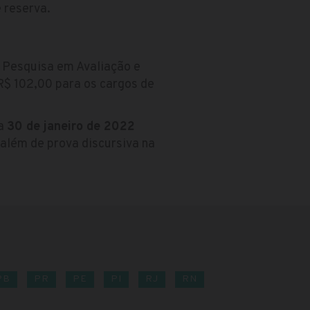
 reserva.
e Pesquisa em Avaliação e
R$ 102,00 para os cargos de
ia
30 de janeiro de 2022
além de prova discursiva na
PB
PR
PE
PI
RJ
RN