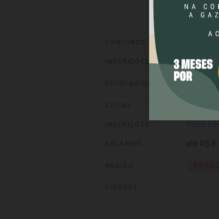
IBAMA
(I
CONCURSO
Encerrad
INSCRIÇÕES
ESCOLARIDADE
NÍVEL
Baixe o e
EDITAL
Visite o s
INSCRIÇÕES
até R$ 8
SALÁRIOS
REGIÃO
BRASI
CIDADES