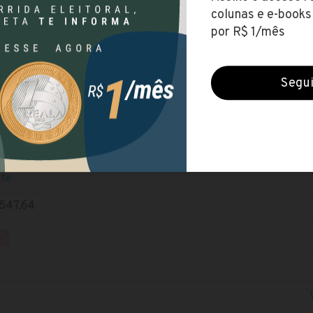
nstituto Brasileiro do Meio Ambiente e dos Recursos Naturais
as (20 dez 2021)
 MÉDIO
NÍVEL SUPERIOR
dital
ite
.547,64
L