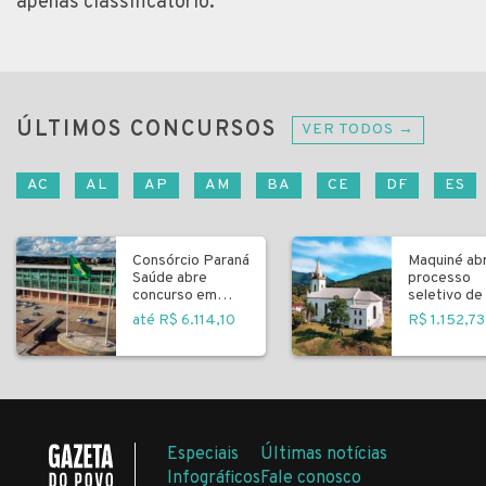
apenas classificatório.
ÚLTIMOS CONCURSOS
VER TODOS →
AC
AL
AP
AM
BA
CE
DF
ES
Consórcio Paraná
Maquiné ab
Saúde abre
processo
concurso em
seletivo de 
Curitiba
fundamenta
até R$ 6.114,10
R$ 1.152,73
Especiais
Últimas notícias
Infográficos
Fale conosco