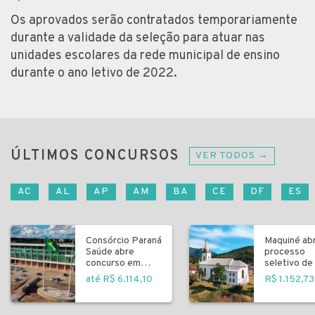
Os aprovados serão contratados temporariamente
durante a validade da seleção para atuar nas
unidades escolares da rede municipal de ensino
durante o ano letivo de 2022.
ÚLTIMOS CONCURSOS
VER TODOS →
AC
AL
AP
AM
BA
CE
DF
ES
Consórcio Paraná
Maquiné ab
Saúde abre
processo
concurso em
seletivo de 
Curitiba
fundamenta
até R$ 6.114,10
R$ 1.152,73