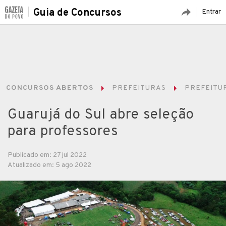
Guia de Concursos
Entrar
CONCURSOS ABERTOS
PREFEITURAS
PREFEITUR
Guarujá do Sul abre seleção
para professores
Publicado em: 27 jul 2022
Atualizado em: 5 ago 2022