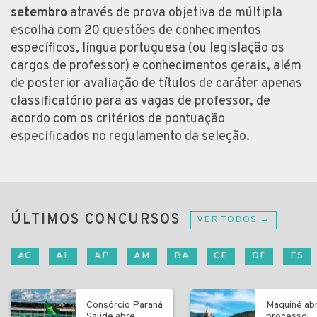
setembro
através de prova objetiva de múltipla
escolha com 20 questões de conhecimentos
específicos, língua portuguesa (ou legislação os
cargos de professor) e conhecimentos gerais, além
de posterior avaliação de títulos de caráter apenas
classificatório para as vagas de professor, de
acordo com os critérios de pontuação
especificados no regulamento da seleção.
ÚLTIMOS CONCURSOS
VER TODOS →
AC
AL
AP
AM
BA
CE
DF
ES
Consórcio Paraná
Maquiné ab
Saúde abre
processo