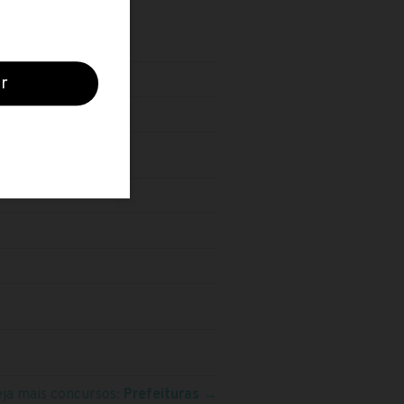
eja mais concursos:
Prefeituras
→