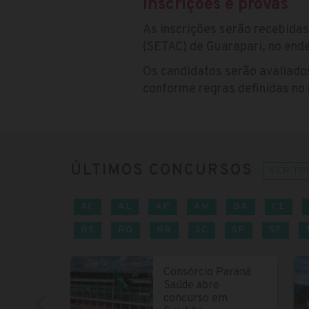
Inscrições e provas
As inscrições serão recebidas
(SETAC) de Guarapari, no ende
Os candidatos serão avaliados
conforme regras definidas no
ÚLTIMOS CONCURSOS
VER TO
AC
AL
AP
AM
BA
CE
RS
RO
RR
SC
SP
SE
Consórcio Paraná
Saúde abre
concurso em