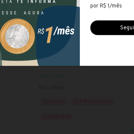
Prefeitura de Guarapari (ES)
Encerradas (1 jul 2020)
NÍVEL MÉDIO
Baixe o edital
Visite o site
R$ 1.039,00
SUDESTE
ESPÍRITO SANTO
GUARAPARI
V