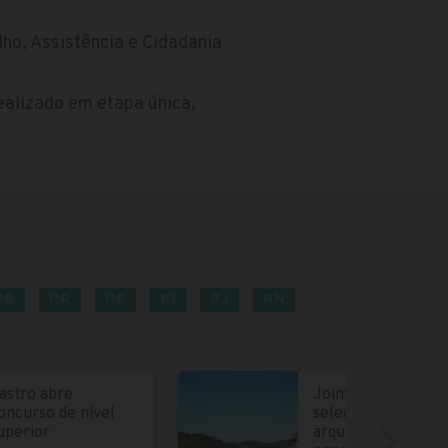
lho, Assistência e Cidadania
realizado em etapa única,
PB
PR
PE
PI
RJ
RN
astro abre
Joinville abre
oncurso de nível
seleção para
uperior
arquitetos e