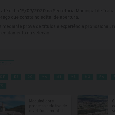
 até o dia
1º/07/2020
na Secretaria Municipal de Traba
reço que consta no edital de abertura.
 mediante prova de títulos e experiência profissional, 
 regulamento da seleção.
DOS →
DF
ES
GO
MA
MT
MS
MG
PA
TO
Maquiné abre
C
processo seletivo de
c
nível fundamental
s