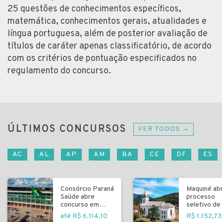
25 questões de conhecimentos específicos,
matemática, conhecimentos gerais, atualidades e
língua portuguesa, além de posterior avaliação de
títulos de caráter apenas classificatório, de acordo
com os critérios de pontuação especificados no
regulamento do concurso.
ÚLTIMOS CONCURSOS
VER TODOS →
AC
AL
AP
AM
BA
CE
DF
ES
Consórcio Paraná
Maquiné ab
Saúde abre
processo
concurso em
seletivo de 
Curitiba
fundamenta
até R$ 6.114,10
R$ 1.152,73