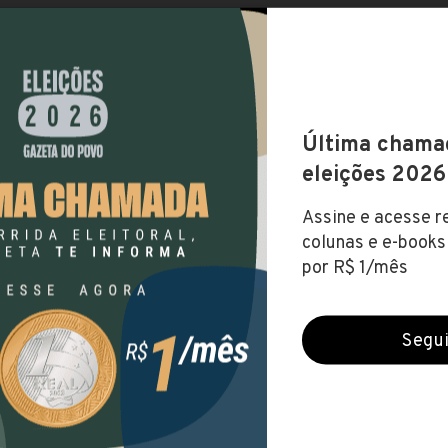
o Hospitalar Conceição (RS))
s (18 mar 2022)
FUNDAMENTAL
NÍVEL MÉDIO
NÍVEL SUPERIOR
NÍ
ital
te
.118,80
RIO GRANDE DO SUL
ALEGRE