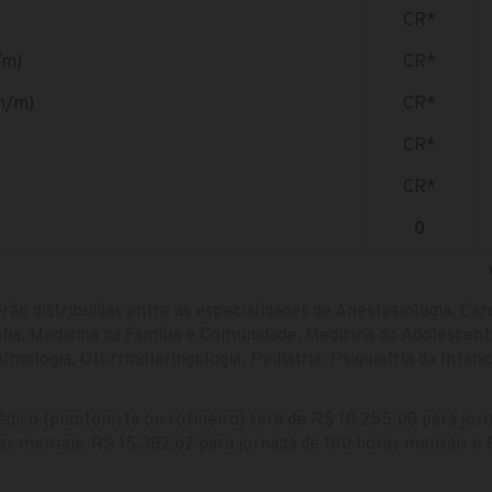
CR*
/m)
CR*
0h/m)
CR*
CR*
CR*
0
rão distribuídas entre as especialidades de Anestesiologia, Cardi
fia, Medicina da Família e Comunidade, Medicina do Adolescent
lmologia, Otorrinolaringologia, Pediatria, Psiquiatria da Infânc
dico (plantonista ou rotineiro) será de R$ 10.255,08 para jor
ras mensais, R$ 15.382,62 para jornada de 180 horas mensais e 