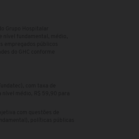
do Grupo Hospitalar
e nível fundamental, médio,
dos empregados públicos
dades do GHC conforme
Fundatec), com taxa de
a nível médio, R$ 59,90 para
bjetiva com questões de
ndamental), políticas públicas