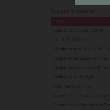
Cargos e salários
CARGOS
Analista de Suporte (180h/m)
Arquiteto (180h/m)
Atendente de Nutrição (180h/m
Auxiliar de Farmácia (180h/m)
Auxiliar de Laboratório (120h/m
Auxiliar Geral (180h/m)
Enfermeiro (180h/m)
Engenheiro de Produção (180h/
Engenheiro de Segurança do Tr