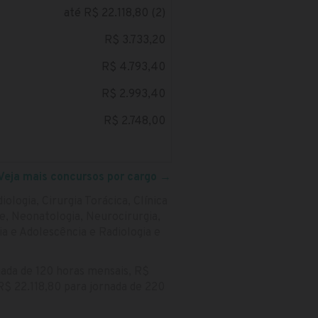
até R$ 22.118,80 (2)
R$ 3.733,20
R$ 4.793,40
R$ 2.993,40
R$ 2.748,00
Veja mais concursos por cargo
→
ologia, Cirurgia Torácica, Clínica
e, Neonatologia, Neurocirurgia,
ia e Adolescência e Radiologia e
nada de 120 horas mensais, R$
R$ 22.118,80 para jornada de 220