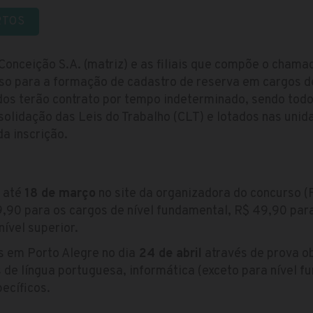
RTOS
onceição S.A. (matriz) e as filiais que compõe o chama
so para a formação de cadastro de reserva em cargos d
ados terão contrato por tempo indeterminado, sendo to
olidação das Leis do Trabalho (CLT) e lotados nas uni
a inscrição.
s até
18 de março
no site da organizadora do concurso (
9,90 para os cargos de nível fundamental, R$ 49,90 par
nível superior.
s em Porto Alegre no dia
24 de abril
através de prova o
 de língua portuguesa, informática (exceto para nível fu
ecíficos.