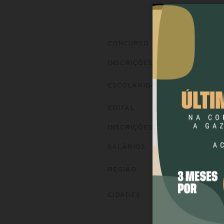
GHC
(Grup
CONCURSO
Encerrada
INSCRIÇÕES
ESCOLARIDADE
NÍVEL 
Baixe o ed
EDITAL
Visite o si
INSCRIÇÕES
até R$ 22
SALÁRIOS
REGIÃO
SUL
CIDADES
PORTO 