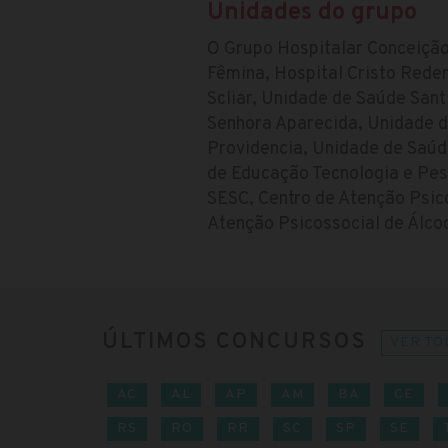
Unidades do grupo
O Grupo Hospitalar Conceição
Fêmina, Hospital Cristo Rede
Scliar, Unidade de Saúde San
Senhora Aparecida, Unidade d
Providencia, Unidade de Saúd
de Educação Tecnologia e Pes
SESC, Centro de Atenção Psic
Atenção Psicossocial de Álcoo
ÚLTIMOS CONCURSOS
VER TO
AC
AL
AP
AM
BA
CE
RS
RO
RR
SC
SP
SE