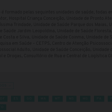
 é formado pelas seguintes unidades de saúde, todas e
ntor, Hospital Criança Conceição, Unidade de Pronto A
tíssima Trindade, Unidade de Saúde Parque dos Maias, 
e Saúde Jardim Leopoldina, Unidade de Saúde Floresta
e Costa e Silva, Unidade de Saúde Coinma, Unidade de 
quisa em Saúde – CETPS, Centro de Atenção Psicossocia
ossocial Adulto, Unidade de Saúde Conceição, Unidade d
l e Drogas, Consultório de Rua e Central de Logística 
DOS →
DF
ES
GO
MA
MT
MS
MG
PA
TO