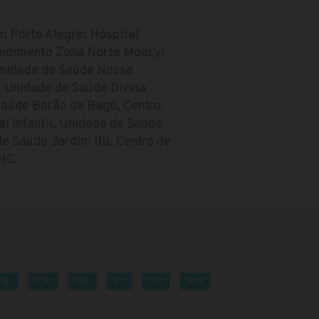
m Porto Alegre: Hospital
tendimento Zona Norte Moacyr
Unidade de Saúde Nossa
, Unidade de Saúde Divina
Saúde Barão de Bagé, Centro
l Infantil, Unidade de Saúde
e Saúde Jardim Itú, Centro de
GHC.
PB
PR
PE
PI
RJ
RN