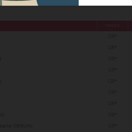
VAGAS
CR*
CR*
)
CR*
CR*
)
CR*
CR*
CR*
m)
CR*
abalho (180h/m)
CR*