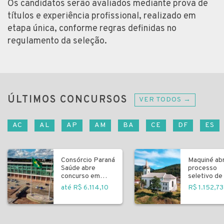
Os candidatos serão avaliados mediante prova de
títulos e experiência profissional, realizado em
etapa única, conforme regras definidas no
regulamento da seleção.
ÚLTIMOS CONCURSOS
VER TODOS →
AC
AL
AP
AM
BA
CE
DF
ES
Consórcio Paraná
Maquiné ab
Saúde abre
processo
concurso em
seletivo de 
Curitiba
fundamenta
até R$ 6.114,10
R$ 1.152,73