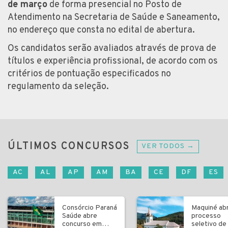
de março
de forma presencial no Posto de
Atendimento na Secretaria de Saúde e Saneamento,
no endereço que consta no edital de abertura.
Os candidatos serão avaliados através de prova de
títulos e experiência profissional, de acordo com os
critérios de pontuação especificados no
regulamento da seleção.
ÚLTIMOS CONCURSOS
VER TODOS →
AC
AL
AP
AM
BA
CE
DF
ES
Consórcio Paraná
Maquiné ab
Saúde abre
processo
concurso em
seletivo de 