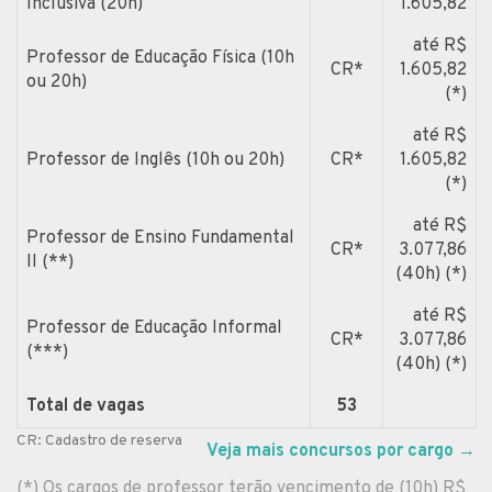
Inclusiva (20h)
1.605,82
até R$
Professor de Educação Física (10h
CR*
1.605,82
ou 20h)
(*)
até R$
Professor de Inglês (10h ou 20h)
CR*
1.605,82
(*)
até R$
Professor de Ensino Fundamental
CR*
3.077,86
II (**)
(40h) (*)
até R$
Professor de Educação Informal
CR*
3.077,86
(***)
(40h) (*)
Total de vagas
53
CR: Cadastro de reserva
Veja mais concursos por cargo
→
(*) Os cargos de professor terão vencimento de (10h) R$