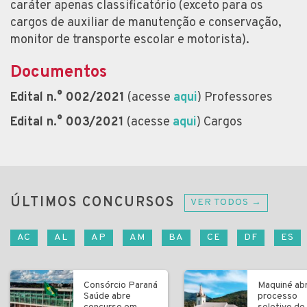
caráter apenas classificatório (exceto para os
cargos de auxiliar de manutenção e conservação,
monitor de transporte escolar e motorista).
Documentos
Edital n.° 002/2021
(acesse
aqui
) Professores
Edital n.° 003/2021
(acesse
aqui
) Cargos
ÚLTIMOS CONCURSOS
VER TODOS →
AC
AL
AP
AM
BA
CE
DF
ES
Consórcio Paraná
Maquiné ab
Saúde abre
processo