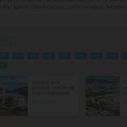
retrizes e Bases da Educação Nacional (Lei n.º 9.394 d
aráter apenas classificatório, conforme regras definida
DOS →
DF
ES
GO
MA
MT
MS
MG
PA
TO
Maquiné abre
C
processo seletivo de
c
nível fundamental
s
R$ 1.152,73
a