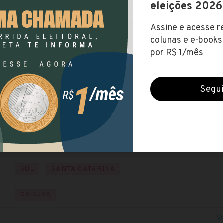
Prefeitura de Garuva (SC)
Encerradas (5 abr 2021)
NÍVEL MÉDIO
NÍVEL SUPERIOR
NÍVEL TÉCNIC
Baixe o edital
Visite o site
até R$ 3.692,15
SUL
SANTA CATARINA
GARUVA
V