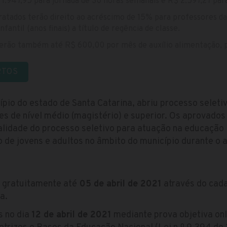
 1.947,95 para jornada de 30 horas semanais e R$ 2.597,27 par
tados terão direito ao acréscimo de 15% para professores da e
antil (anos finais) a título de regência de classe.
erão também até R$ 600,00 por mês de auxílio alimentação, pr
RTOS
ípio do estado de Santa Catarina, abriu processo selet
s de nível médio (magistério) e superior. Os aprovados
lidade do processo seletivo para atuação na educação i
de jovens e adultos no âmbito do município durante o a
s gratuitamente até
05 de abril de 2021
através do cada
a.
s no dia
12 de abril de 2021
mediante prova objetiva on