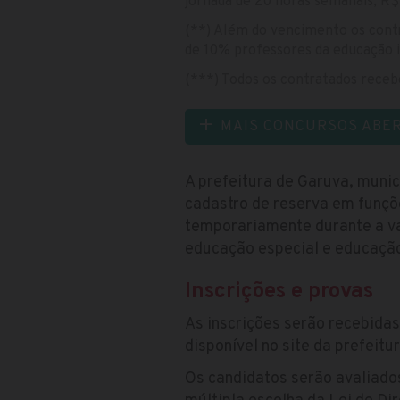
jornada de 20 horas semanais, R$
(**) Além do vencimento os contra
de 10% professores da educação inf
(***) Todos os contratados receb
MAIS CONCURSOS ABE
A prefeitura de Garuva, munic
cadastro de reserva em funçõe
temporariamente durante a va
educação especial e educação 
Inscrições e provas
As inscrições serão recebida
disponível no site da prefeitur
Os candidatos serão avaliado