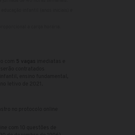
a jornada de 40 horas semanais.
ducação infantil (anos iniciais) e
oporcional a carga horária.
ivo com
5 vagas
imediatas e
 serão contratados
nfantil, ensino fundamental,
no letivo de 2021.
stro no protocolo online
line com 10 questões de