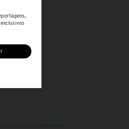
O
eja mais concursos:
Prefeituras
→