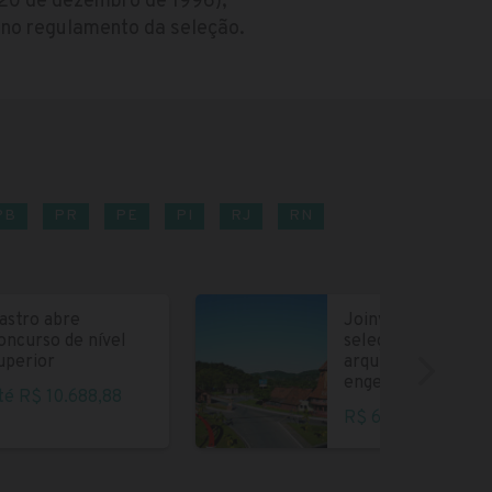
e 20 de dezembro de 1996),
s no regulamento da seleção.
PB
PR
PE
PI
RJ
RN
astro abre
Joinville abre
oncurso de nível
seleção para
uperior
arquitetos e
engenheiros
té R$ 10.688,88
R$ 6.004,35