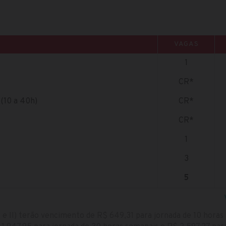
VAGAS
1
CR*
(10 a 40h)
CR*
CR*
1
3
5
 I e II) terão vencimento de R$ 649,31 para jornada de 10 horas