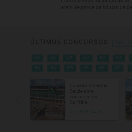
múltipla escolha da Lei de Di
além de prova de títulos de c
ÚLTIMOS CONCURSOS
VER TO
AC
AL
AP
AM
BA
CE
RS
RO
RR
SC
SP
SE
Consórcio Paraná
Saúde abre
concurso em
Curitiba
até R$ 6.114,10