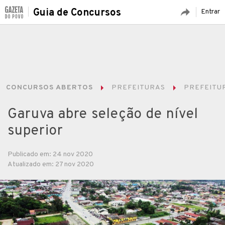
Guia de Concursos
Entrar
CONCURSOS ABERTOS
PREFEITURAS
PREFEITUR
Garuva abre seleção de nível
superior
Publicado em: 24 nov 2020
Atualizado em: 27 nov 2020