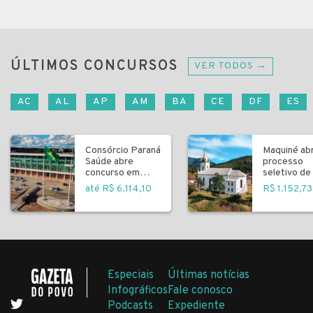
ÚLTIMOS CONCURSOS
VER TODOS →
AC
AL
AP
AM
BA
CE
DF
ES
Consórcio Paraná
Maquiné ab
Saúde abre
processo
concurso em
seletivo de 
Curitiba
fundamenta
até R$ 6.114,10
R$ 1.152,73
Especiais
Últimas notícias
Infográficos
Fale conosco
Podcasts
Expediente