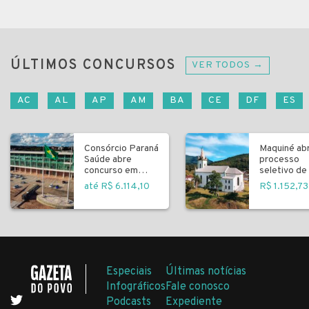
ÚLTIMOS CONCURSOS
VER TODOS →
AC
AL
AP
AM
BA
CE
DF
ES
Consórcio Paraná
Maquiné ab
Saúde abre
processo
concurso em
seletivo de 
Curitiba
fundamenta
até R$ 6.114,10
R$ 1.152,73
Especiais
Últimas notícias
Infográficos
Fale conosco
Podcasts
Expediente