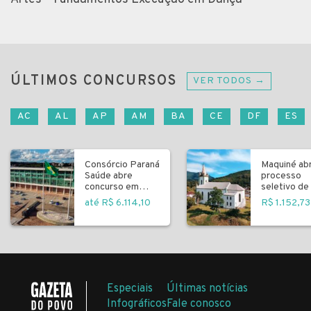
ÚLTIMOS CONCURSOS
VER TODOS →
AC
AL
AP
AM
BA
CE
DF
ES
Consórcio Paraná
Maquiné ab
Saúde abre
processo
concurso em
seletivo de 
Curitiba
fundamenta
até R$ 6.114,10
R$ 1.152,73
Especiais
Últimas notícias
Infográficos
Fale conosco