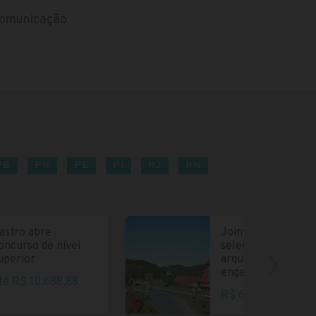
 Comunicação
PB
PR
PE
PI
RJ
RN
astro abre
Joinville abre
oncurso de nível
seleção para
uperior
arquitetos e
engenheiros
té R$ 10.688,88
R$ 6.004,35