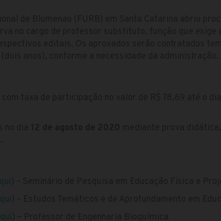
onal de Blumenau (FURB) em Santa Catarina abriu proce
rva no cargo de professor substituto, função que exig
respectivos editais. Os aprovados serão contratados t
 (dois anos), conforme a necessidade da administração.
 com taxa de participação no valor de R$ 78,69 até o di
.
s no dia
12 de agosto de 2020
mediante prova didática,
.
qui
) – Seminário de Pesquisa em Educação Física e Pro
qui
) – Estudos Temáticos e de Aprofundamento em Educ
qui
) – Professor de Engenharia Bioquímica