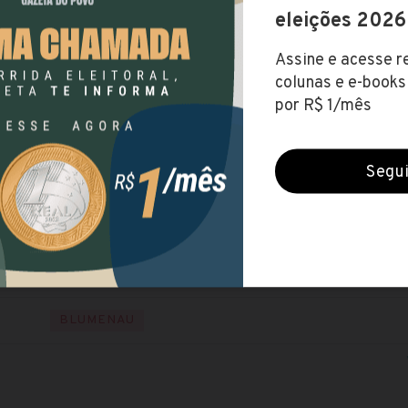
FURB
(Fundação Universidade Regional de Blumenau)
Encerradas (5 ago 2020)
NÍVEL SUPERIOR
Visite o site
R$ 39,63 (por hora)
SUL
SANTA CATARINA
BLUMENAU