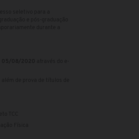
sso seletivo para a
e graduação e pós-graduação
emporariamente durante a
a
05/08/2020
através do e-
 além de prova de títulos de
jeto TCC
ação Física