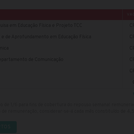
VA
uisa em Educação Física e Projeto TCC
C
s e de Aprofundamento em Educação Física
C
mica
C
 Departamento de Comunicação
C
C
o de 1/6 para fins de cobertura do repouso semanal remunera
lo de remuneração, considerar-se-á cada mês constituído de 4,
RTOS