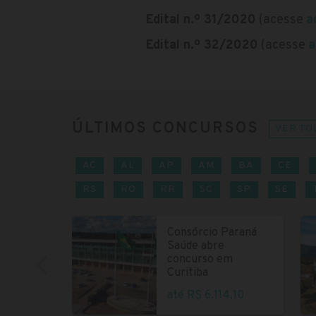
Edital n.º 31/2020
(acesse
a
Edital n.º 32/2020
(acesse
a
ÚLTIMOS CONCURSOS
VER TO
AC
AL
AP
AM
BA
CE
RS
RO
RR
SC
SP
SE
Consórcio Paraná
Saúde abre
concurso em
Curitiba
até R$ 6.114,10