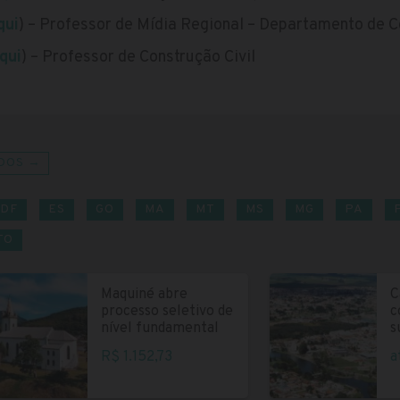
qui
) – Professor de Mídia Regional – Departamento de
qui
) – Professor de Construção Civil
DOS →
DF
ES
GO
MA
MT
MS
MG
PA
TO
Maquiné abre
C
processo seletivo de
c
nível fundamental
s
R$ 1.152,73
a