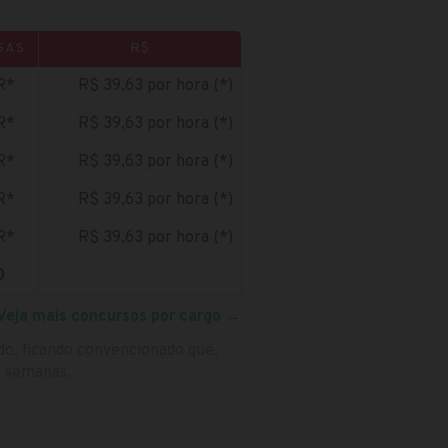
GAS
R$
R*
R$ 39,63 por hora (*)
R*
R$ 39,63 por hora (*)
R*
R$ 39,63 por hora (*)
R*
R$ 39,63 por hora (*)
R*
R$ 39,63 por hora (*)
0
Veja mais concursos por cargo
→
do, ficando convencionado que,
5 semanas.