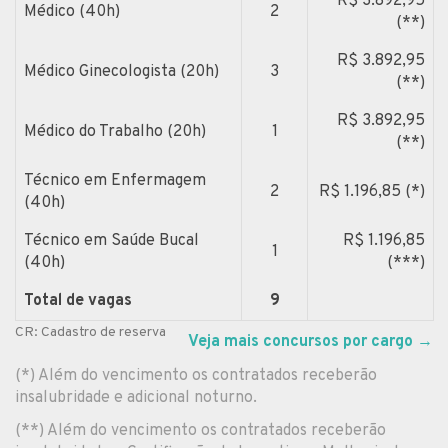
R$ 3.892,95
Médico (40h)
2
(**)
R$ 3.892,95
Médico Ginecologista (20h)
3
(**)
R$ 3.892,95
Médico do Trabalho (20h)
1
(**)
Técnico em Enfermagem
2
R$ 1.196,85 (*)
(40h)
Técnico em Saúde Bucal
R$ 1.196,85
1
(40h)
(***)
Total de vagas
9
CR: Cadastro de reserva
Veja mais concursos por cargo
→
(*) Além do vencimento os contratados receberão
insalubridade e adicional noturno.
(**) Além do vencimento os contratados receberão