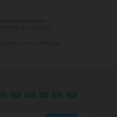
cial na Secretaria de
 endereço que consta no
e acordo com os critérios de
PB
PR
PE
PI
RJ
RN