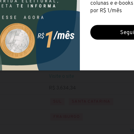
Prefeitura de Fraiburgo (SC)
Encerradas (28 jul 2021)
NÍVEL SUPERIOR
Baixe o edital
Visite o site
R$ 3.634,34
SUL
SANTA CATARINA
FRAIBURGO
V