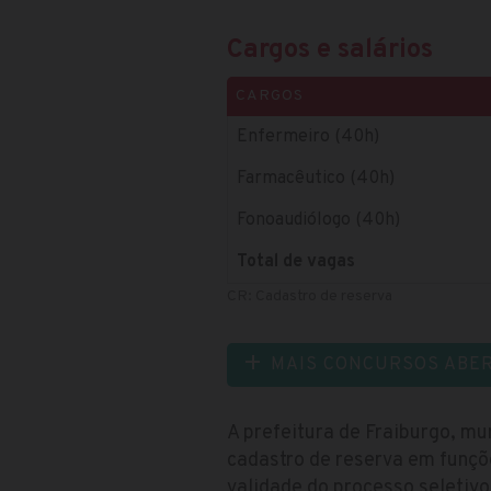
Cargos e salários
CARGOS
Enfermeiro (40h)
Farmacêutico (40h)
Fonoaudiólogo (40h)
Total de vagas
CR: Cadastro de reserva
MAIS CONCURSOS ABE
A prefeitura de Fraiburgo, mu
cadastro de reserva em funçõ
validade do processo seletiv