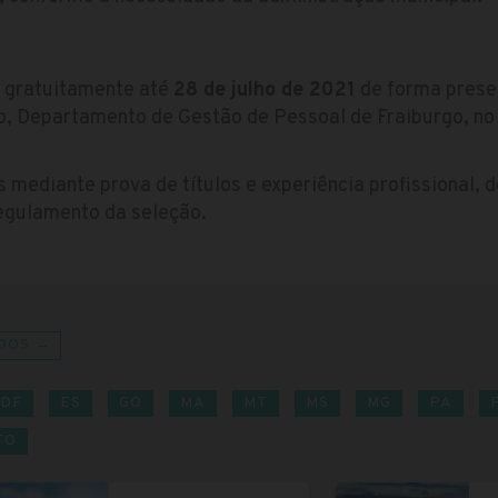
s gratuitamente até
28 de julho de 2021
de forma presen
, Departamento de Gestão de Pessoal de Fraiburgo, no
 mediante prova de títulos e experiência profissional, d
egulamento da seleção.
DOS →
DF
ES
GO
MA
MT
MS
MG
PA
TO