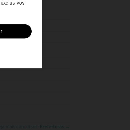
eja mais concursos:
Prefeituras
→