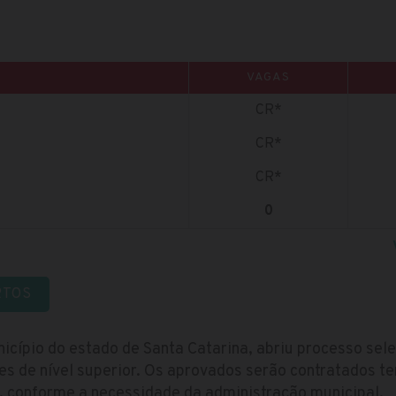
VAGAS
CR*
CR*
CR*
0
RTOS
nicípio do estado de Santa Catarina, abriu processo sel
es de nível superior. Os aprovados serão contratados 
o, conforme a necessidade da administração municipal.