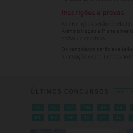
Inscrições e provas
As inscrições serão recebida
Administração e Planejamento
edital de abertura.
Os candidatos serão avaliados
pontuação especificados no r
ÚLTIMOS CONCURSOS
VER TO
AC
AL
AP
AM
BA
CE
RS
RO
RR
SC
SP
SE