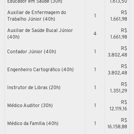
Educador em Saúde (30h)
1.613,50
Auxiliar de Enfermagem do
R$
1
Trabalho Júnior (40h)
1.661,98
Auxiliar de Saúde Bucal Júnior
R$
4
(40h)
1.661,98
R$
Contador Júnior (40h)
1
3.802,48
R$
Engenheiro Cartográfico (40h)
1
3.802,48
R$
Instrutor de Libras (20h)
1
1.351,29
R$
Médico Auditor (30h)
1
12.119,16
R$
Médico da Família (40h)
1
16.158,88