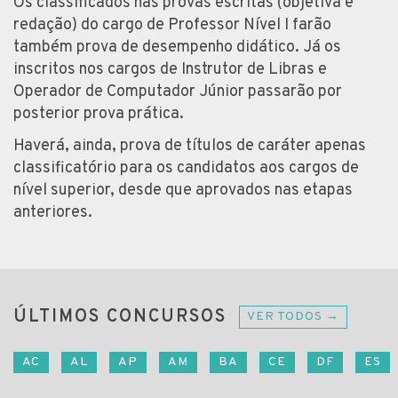
Os classificados nas provas escritas (objetiva e
redação) do cargo de Professor Nível I farão
também prova de desempenho didático. Já os
inscritos nos cargos de Instrutor de Libras e
Operador de Computador Júnior passarão por
posterior prova prática.
Haverá, ainda, prova de títulos de caráter apenas
classificatório para os candidatos aos cargos de
nível superior, desde que aprovados nas etapas
anteriores.
ÚLTIMOS CONCURSOS
VER TODOS →
AC
AL
AP
AM
BA
CE
DF
ES