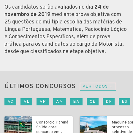
Os candidatos serão avaliados no dia
24 de
novembro de 2019
mediante prova objetiva com
25 questões de múltipla escolha das matérias de
Língua Portuguesa, Matemática, Raciocínio Lógico
e Conhecimentos Específicos, além de prova
prática para os candidatos ao cargo de Motorista,
desde que classificados na etapa objetiva.
ÚLTIMOS CONCURSOS
VER TODOS →
AC
AL
AP
AM
BA
CE
DF
ES
Consórcio Paraná
Maquiné ab
Saúde abre
processo
concurso em
seletivo de 