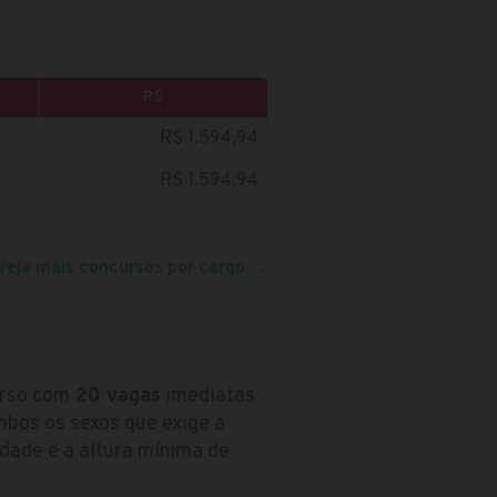
R$
R$ 1.594,94
R$ 1.594,94
Veja mais concursos por cargo
→
urso com
20 vagas
imediatas
mbos os sexos que exige a
idade e a altura mínima de