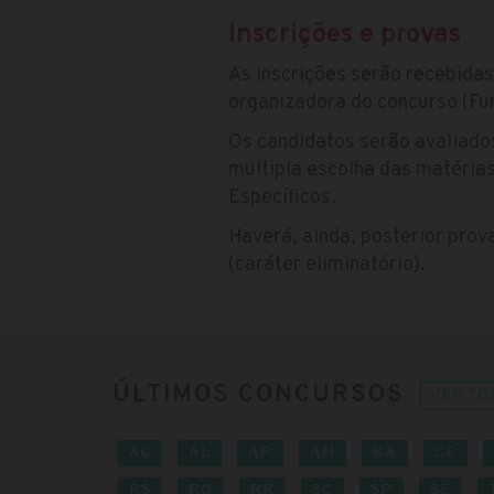
Inscrições e provas
As inscrições serão recebidas
organizadora do concurso (Fu
Os candidatos serão avaliado
múltipla escolha das matéria
Específicos.
Haverá, ainda, posterior prova
(caráter eliminatório).
ÚLTIMOS CONCURSOS
VER TO
AC
AL
AP
AM
BA
CE
RS
RO
RR
SC
SP
SE