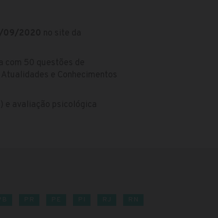
7/09/2020
no site da
a com 50 questões de
, Atualidades e Conhecimentos
o) e avaliação psicológica
PB
PR
PE
PI
RJ
RN