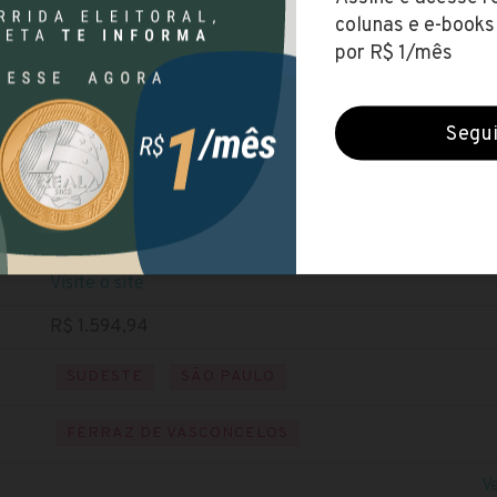
Prefeitura de Ferraz de Vasconcelos (SP)
Encerradas (17 set 2020)
NÍVEL MÉDIO
Baixe o edital
Visite o site
R$ 1.594,94
SUDESTE
SÃO PAULO
FERRAZ DE VASCONCELOS
V