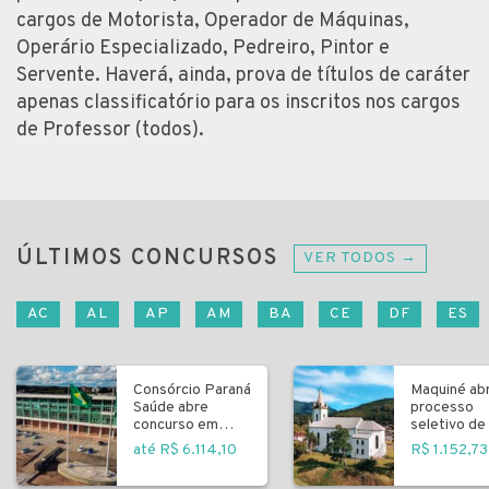
cargos de Motorista, Operador de Máquinas,
Operário Especializado, Pedreiro, Pintor e
Servente. Haverá, ainda, prova de títulos de caráter
apenas classificatório para os inscritos nos cargos
de Professor (todos).
ÚLTIMOS CONCURSOS
VER TODOS →
AC
AL
AP
AM
BA
CE
DF
ES
Consórcio Paraná
Maquiné ab
Saúde abre
processo
concurso em
seletivo de 
Curitiba
fundamenta
até R$ 6.114,10
R$ 1.152,73