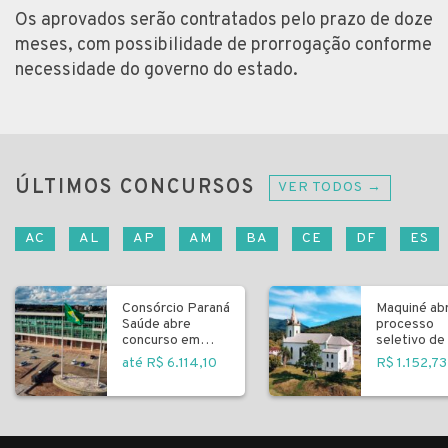
Os aprovados serão contratados pelo prazo de doze
meses, com possibilidade de prorrogação conforme
necessidade do governo do estado.
ÚLTIMOS CONCURSOS
VER TODOS →
AC
AL
AP
AM
BA
CE
DF
ES
Consórcio Paraná
Maquiné ab
Saúde abre
processo
concurso em
seletivo de 
Curitiba
fundamenta
até R$ 6.114,10
R$ 1.152,73