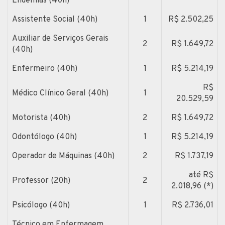
Endemias (40h)
Assistente Social (40h)
1
R$ 2.502,25
Auxiliar de Serviços Gerais
2
R$ 1.649,72
(40h)
Enfermeiro (40h)
1
R$ 5.214,19
R$
Médico Clínico Geral (40h)
1
20.529,59
Motorista (40h)
2
R$ 1.649,72
Odontólogo (40h)
1
R$ 5.214,19
Operador de Máquinas (40h)
2
R$ 1.737,19
até R$
Professor (20h)
2
2.018,96 (*)
Psicólogo (40h)
1
R$ 2.736,01
Técnico em Enfermagem