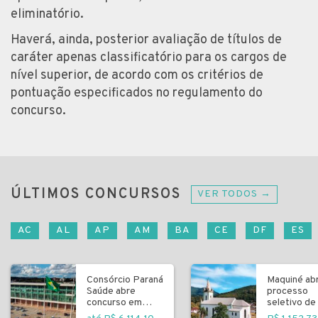
eliminatório.
Haverá, ainda, posterior avaliação de títulos de
caráter apenas classificatório para os cargos de
nível superior, de acordo com os critérios de
pontuação especificados no regulamento do
concurso.
ÚLTIMOS CONCURSOS
VER TODOS →
AC
AL
AP
AM
BA
CE
DF
ES
Consórcio Paraná
Maquiné ab
Saúde abre
processo
concurso em
seletivo de 
Curitiba
fundamenta