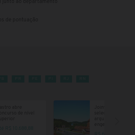
l junto ao departamento
ios de pontuação
PB
PR
PE
PI
RJ
RN
astro abre
Joinville abre
oncurso de nível
seleção para
uperior
arquitetos e
engenheiros
té R$ 10.688,88
R$ 6.004,35