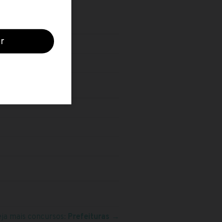
eja mais concursos:
Prefeituras
→