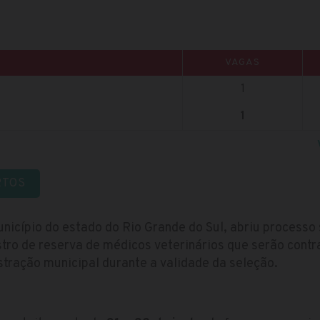
VAGAS
1
1
RTOS
nicípio do estado do Rio Grande do Sul, abriu process
tro de reserva de médicos veterinários que serão cont
tração municipal durante a validade da seleção.