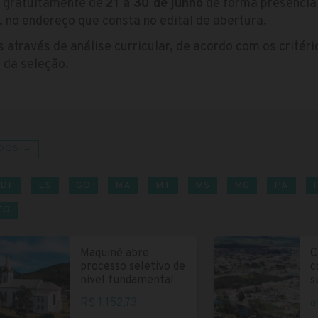
s gratuitamente de
21 a 30 de junho
de forma presencia
, no endereço que consta no edital de abertura.
 através de análise curricular, de acordo com os critér
 da seleção.
DOS →
DF
ES
GO
MA
MT
MS
MG
PA
TO
Maquiné abre
C
processo seletivo de
c
nível fundamental
s
R$ 1.152,73
a