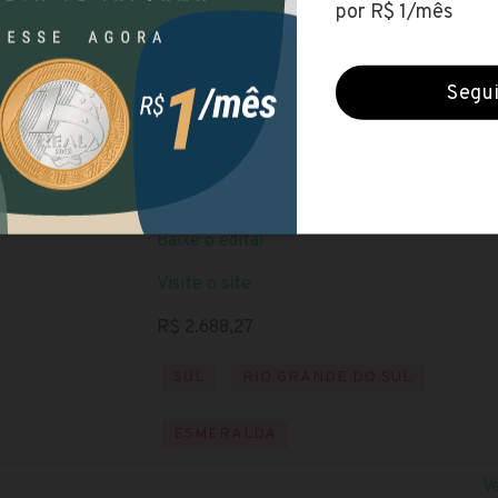
Prefeitura de Esmeralda (RS)
Encerradas (30 jun 2022)
NÍVEL SUPERIOR
Baixe o edital
Visite o site
R$ 2.688,27
SUL
RIO GRANDE DO SUL
ESMERALDA
V