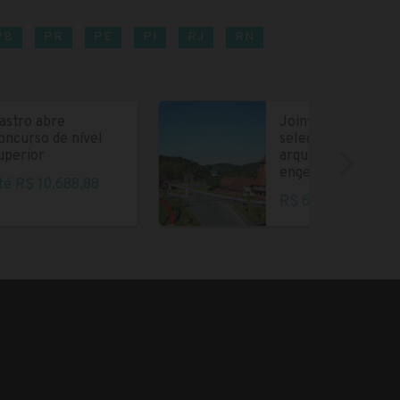
PB
PR
PE
PI
RJ
RN
astro abre
Joinville abre
oncurso de nível
seleção para
uperior
arquitetos e
engenheiros
té R$ 10.688,88
R$ 6.004,35