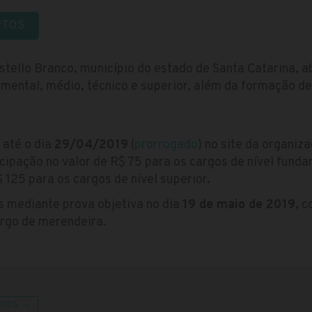
RTOS
stello Branco, município do estado de Santa Catarina, 
amental, médio, técnico e superior, além da formação de
 até o dia
29/04/2019
(
prorrogado
) no site da organiz
cipação no valor de R$ 75 para os cargos de nível fund
$ 125 para os cargos de nível superior.
s mediante prova objetiva no dia
19 de maio de 2019
, 
argo de merendeira.
DOS →