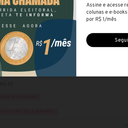
a de Presidente Castello Branco (SC)
s (29 abr 2019)
FUNDAMENTAL
NÍVEL MÉDIO
NÍVEL SUPERIOR
NÍ
ital
te
362,43
SANTA CATARINA
ENTE CASTELLO BRANCO
V