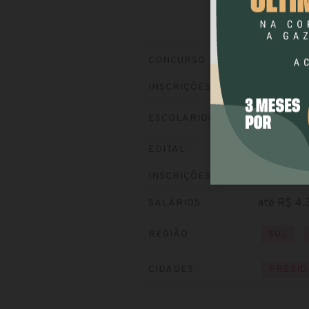
Prefeitur
CONCURSO
Encerrada
INSCRIÇÕES
ESCOLARIDADE
NÍVEL 
Baixe o ed
EDITAL
Visite o si
INSCRIÇÕES
até R$ 4.
SALÁRIOS
REGIÃO
SUL
CIDADES
PRESID