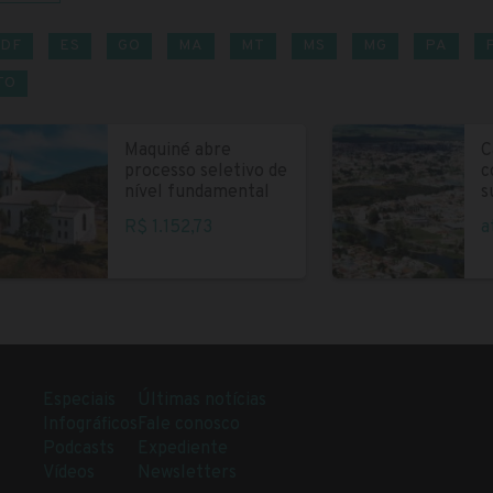
DF
ES
GO
MA
MT
MS
MG
PA
TO
Maquiné abre
C
processo seletivo de
c
nível fundamental
s
R$ 1.152,73
a
Especiais
Últimas notícias
Infográficos
Fale conosco
Podcasts
Expediente
Vídeos
Newsletters