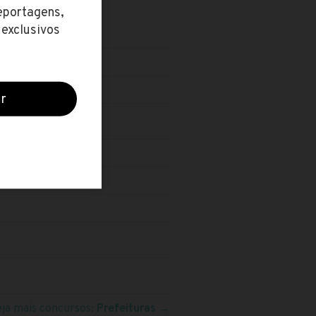
VEL TÉCNICO
eja mais concursos:
Prefeituras
→