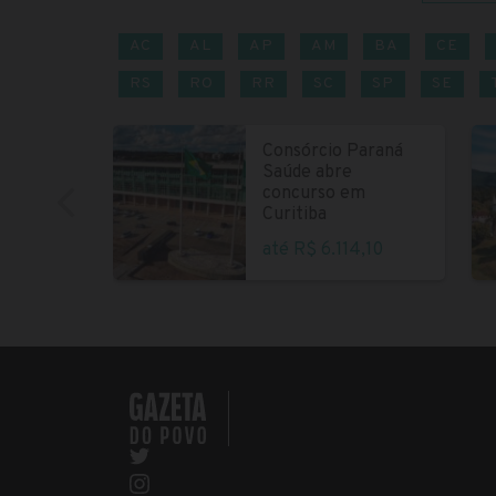
AC
AL
AP
AM
BA
CE
RS
RO
RR
SC
SP
SE
Consórcio Paraná
Saúde abre
concurso em
Curitiba
até R$ 6.114,10