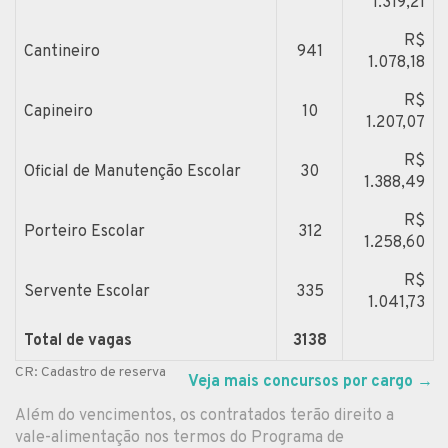
1.319,21
R$
Cantineiro
941
1.078,18
R$
Capineiro
10
1.207,07
R$
Oficial de Manutenção Escolar
30
1.388,49
R$
Porteiro Escolar
312
1.258,60
R$
Servente Escolar
335
1.041,73
Total de vagas
3138
CR: Cadastro de reserva
Veja mais concursos por cargo
→
Além do vencimentos, os contratados terão direito a
vale-alimentação nos termos do Programa de