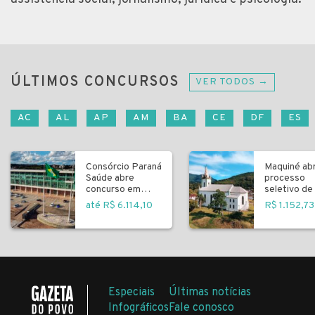
ÚLTIMOS CONCURSOS
VER TODOS →
AC
AL
AP
AM
BA
CE
DF
ES
Consórcio Paraná
Maquiné ab
Saúde abre
processo
concurso em
seletivo de 
Curitiba
fundamenta
até R$ 6.114,10
R$ 1.152,73
Especiais
Últimas notícias
Infográficos
Fale conosco