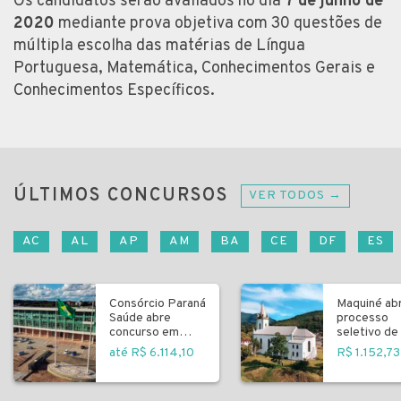
Os candidatos serão avaliados no dia
7 de junho de
2020
mediante prova objetiva com 30 questões de
múltipla escolha das matérias de Língua
Portuguesa, Matemática, Conhecimentos Gerais e
Conhecimentos Específicos.
ÚLTIMOS CONCURSOS
VER TODOS →
AC
AL
AP
AM
BA
CE
DF
ES
Consórcio Paraná
Maquiné ab
Saúde abre
processo
concurso em
seletivo de 
Curitiba
fundamenta
até R$ 6.114,10
R$ 1.152,73