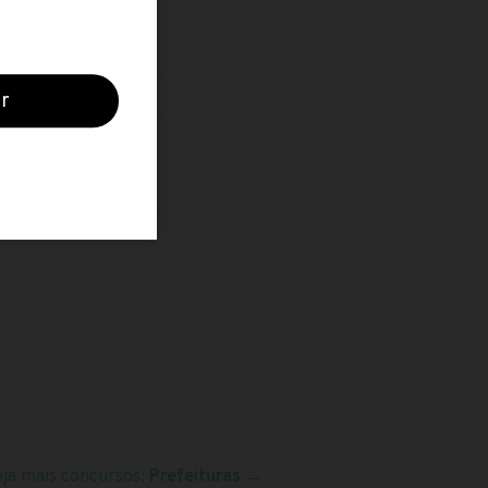
eja mais concursos:
Prefeituras
→