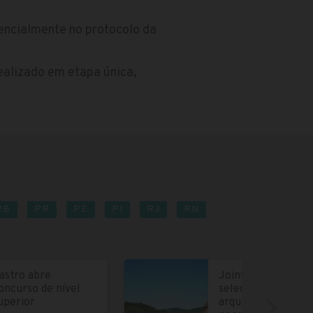
ncialmente no protocolo da
realizado em etapa única,
PB
PR
PE
PI
RJ
RN
astro abre
Joinville abre
oncurso de nível
seleção para
uperior
arquitetos e