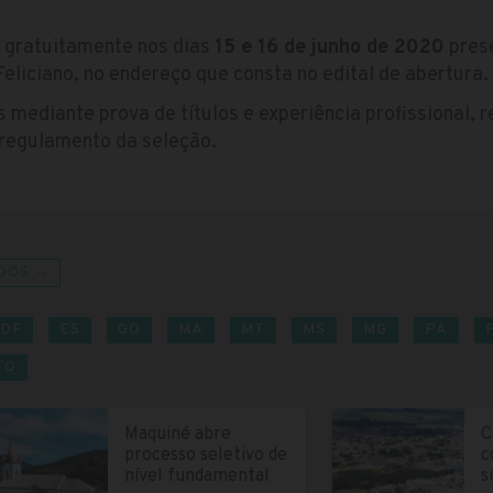
s gratuitamente nos dias
15 e 16 de junho de 2020
prese
eliciano, no endereço que consta no edital de abertura.
 mediante prova de títulos e experiência profissional, 
 regulamento da seleção.
DOS →
DF
ES
GO
MA
MT
MS
MG
PA
TO
Maquiné abre
C
processo seletivo de
c
nível fundamental
s