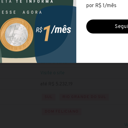
Prefeitura de Dom Feliciano (RS)
Encerradas (16 jun 2020)
NÍVEL SUPERIOR
Baixe o edital
Visite o site
até R$ 5.232,19
SUL
RIO GRANDE DO SUL
DOM FELICIANO
V