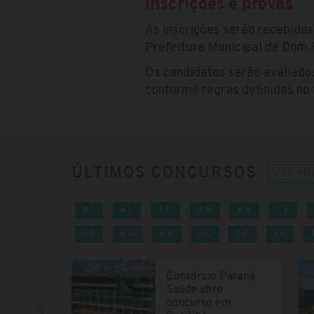
Inscrições e provas
As inscrições serão recebida
Prefeitura Municipal de Dom F
Os candidatos serão avaliados
conforme regras definidas no
ÚLTIMOS CONCURSOS
VER TO
AC
AL
AP
AM
BA
CE
RS
RO
RR
SC
SP
SE
Consórcio Paraná
Saúde abre
concurso em