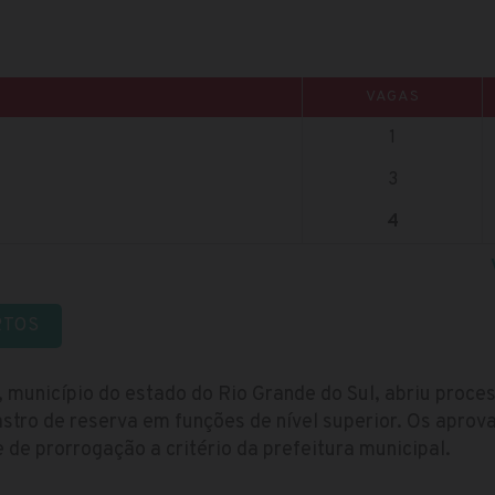
VAGAS
1
3
4
RTOS
, município do estado do Rio Grande do Sul, abriu proce
stro de reserva em funções de nível superior. Os aprov
 de prorrogação a critério da prefeitura municipal.