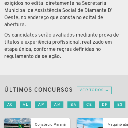
exigidos no edital diretamente na Secretaria
Municipal de Assistência Social de Diamante D’
Oeste, no endereço que consta no edital de
abertura.
Os candidatos serão avaliados mediante prova de
títulos e experiência profissional, realizado em
etapa única, conforme regras definidas no
regulamento da seleção.
ÚLTIMOS CONCURSOS
VER TODOS →
AC
AL
AP
AM
BA
CE
DF
ES
Consórcio Paraná
Maquiné ab