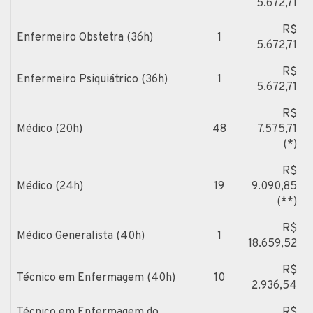
5.672,71
R$
Enfermeiro Obstetra (36h)
1
5.672,71
R$
Enfermeiro Psiquiátrico (36h)
1
5.672,71
R$
Médico (20h)
48
7.575,71
(*)
R$
Médico (24h)
19
9.090,85
(**)
R$
Médico Generalista (40h)
1
18.659,52
R$
Técnico em Enfermagem (40h)
10
2.936,54
Técnico em Enfermagem do
R$