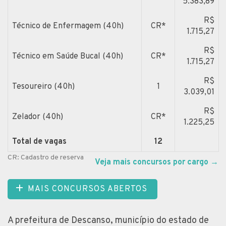
5.383,89
R$
Técnico de Enfermagem (40h)
CR*
1.715,27
R$
Técnico em Saúde Bucal (40h)
CR*
1.715,27
R$
Tesoureiro (40h)
1
3.039,01
R$
Zelador (40h)
CR*
1.225,25
Total de vagas
12
CR: Cadastro de reserva
Veja mais concursos por cargo
→
MAIS CONCURSOS ABERTOS
A prefeitura de Descanso, município do estado de