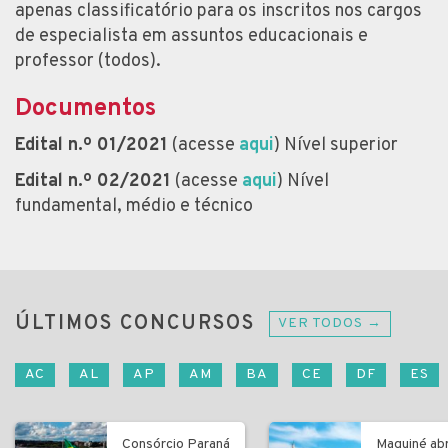
apenas classificatório para os inscritos nos cargos
de especialista em assuntos educacionais e
professor (todos).
Documentos
Edital n.º 01/2021
(acesse
aqui
) Nível superior
Edital n.º 02/2021
(acesse
aqui
) Nível
fundamental, médio e técnico
ÚLTIMOS CONCURSOS
VER TODOS →
AC
AL
AP
AM
BA
CE
DF
ES
Consórcio Paraná
Maquiné ab