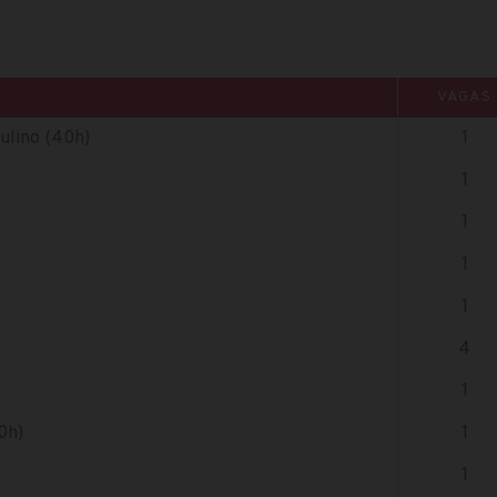
VAGAS
culino (40h)
1
1
1
1
1
4
1
0h)
1
1