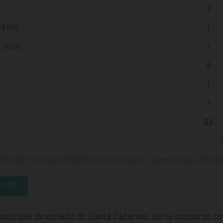
3
(40h)
1
 (10h)
1
4
1
1
23
buídas nas especialidades de clínica geral, ginecologia, pediatri
RTOS
município do estado do Santa Catarina, abriu concurso 