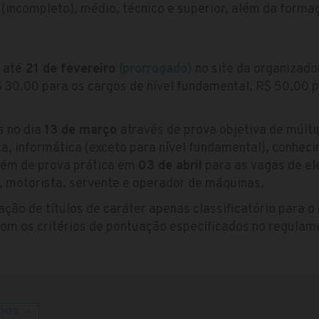
 (incompleto), médio, técnico e superior, além da forma
 até
21 de fevereiro
(prorrogado)
no site da organizad
$ 30,00 para os cargos de nível fundamental, R$ 50,00 pa
s no dia
13 de março
através de prova objetiva de múlt
, informática (exceto para nível fundamental), conheci
lém de prova prática em
03 de abril
para as vagas de ele
a, motorista, servente e operador de máquinas.
ação de títulos de caráter apenas classificatório para o
com os critérios de pontuação especificados no regulam
DOS →