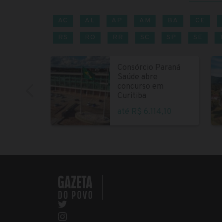
AC
AL
AP
AM
BA
CE
RS
RO
RR
SC
SP
SE
Consórcio Paraná
Saúde abre
concurso em
Curitiba
até R$ 6.114,10