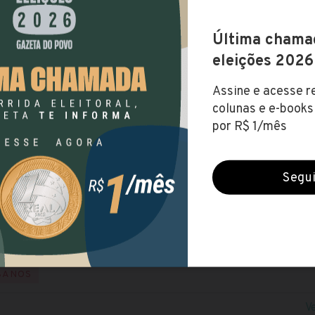
 de Curitibanos (SC)
s (21 fev 2022)
FUNDAMENTAL
NÍVEL MÉDIO
NÍVEL SUPERIOR
NÍ
ital
te
11,72
SANTA CATARINA
BANOS
V