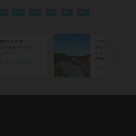
PB
PR
PE
PI
RJ
RN
astro abre
Joinville abre
oncurso de nível
seleção para
uperior
arquitetos e
engenheiros
té R$ 10.688,88
R$ 6.004,35