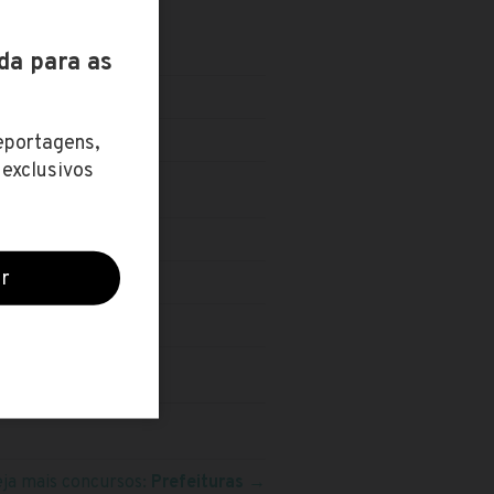
VEL TÉCNICO
eja mais concursos:
Prefeituras
→