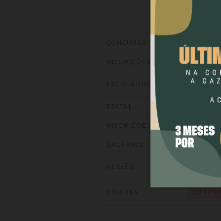
Prefeitura
CONCURSO
Encerrada
INSCRIÇÕES
ESCOLARIDADE
NÍVEL 
Baixe o ed
EDITAL
Visite o si
INSCRIÇÕES
até R$ 9.2
SALÁRIOS
REGIÃO
SUL
CIDADES
CURITI