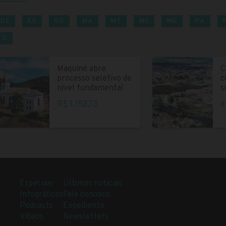
DF
ES
GO
MA
MT
MS
MG
PA
TO
Maquiné abre
C
processo seletivo de
c
nível fundamental
s
R$ 1.152,73
a
Especiais
Últimas notícias
Infográficos
Fale conosco
Podcasts
Expediente
Vídeos
Newsletters