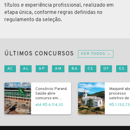
títulos e experiência profissional, realizado em
etapa única, conforme regras definidas no
regulamento da seleção.
ÚLTIMOS CONCURSOS
VER TODOS →
AC
AL
AP
AM
BA
CE
DF
ES
Consórcio Paraná
Maquiné ab
Saúde abre
processo
concurso em
seletivo de 
Curitiba
fundamenta
até R$ 6.114,10
R$ 1.152,73