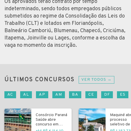
Os aprovados terão contrato por tempo
indeterminado, sendo todos empregados públicos
submetidos ao regime da Consolidação das Leis do
Trabalho (CLT) e lotados em Florianópolis,
Balneário Camboriú, Blumenau, Chapecó, Criciúma,
Itapema, Joinville ou Lages, conforme a escolha da
vaga no momento da inscrição.
ÚLTIMOS CONCURSOS
VER TODOS →
AC
AL
AP
AM
BA
CE
DF
ES
Consórcio Paraná
Maquiné ab
Saúde abre
processo
concurso em
seletivo de 
Curitiba
fundamenta