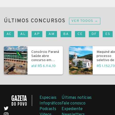
ÚLTIMOS CONCURSOS
VER TODOS →
AC
AL
AP
AM
BA
CE
DF
ES
Consórcio Paraná
Maquiné ab
Saúde abre
processo
concurso em
seletivo de 
Curitiba
fundamenta
até R$ 6.114,10
R$ 1.152,73
Especiais
Últimas notícias
Infográficos
Fale conosco
Podcasts
Expediente
Vídeos
Newsletters