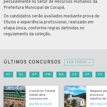
pessoalmente no Setor de Recursos Humanos da
Prefeitura Municipal de Corupá.
Os candidatos serão avaliados mediante prova de
títulos e experiência profissional, realizado em
etapa única, conforme regras definidas no
regulamento da seleção.
ÚLTIMOS CONCURSOS
VER TODOS →
AC
AL
AP
AM
BA
CE
DF
ES
Consórcio Paraná
Maquiné ab
Saúde abre
processo
concurso em
seletivo de 
Curitiba
fundamenta
até R$ 6.114,10
R$ 1.152,73