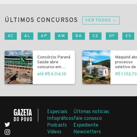
ÚLTIMOS CONCURSOS
VER TODOS →
AC
AL
AP
AM
BA
CE
DF
ES
Consórcio Paraná
Maquiné ab
Saúde abre
processo
concurso em
seletivo de 
Curitiba
fundamenta
até R$ 6.114,10
R$ 1.152,73
Especiais
Últimas notícias
Infográficos
Fale conosco
Podcasts
Expediente
Vídeos
Newsletters