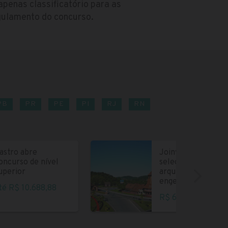
apenas classificatório para as
egulamento do concurso.
PB
PR
PE
PI
RJ
RN
astro abre
Joinville abre
oncurso de nível
seleção para
uperior
arquitetos e
engenheiros
té R$ 10.688,88
R$ 6.004,35