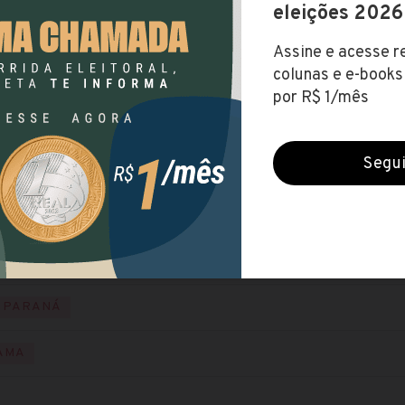
ERIOS
(Consórcio Intermunicipal de Saúde Amerios (PR))
s (20 jun 2022)
FUNDAMENTAL
NÍVEL MÉDIO
NÍVEL SUPERIOR
NÍ
ital
te
951,90
PARANÁ
AMA