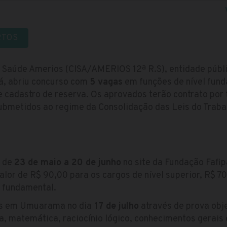
RTOS
de Saúde Amerios (CISA/AMERIOS 12ª R.S), entidade pú
á, abriu concurso com
5 vagas
em funções de nível fund
e cadastro de reserva. Os aprovados terão contrato po
bmetidos ao regime da Consolidação das Leis do Trabal
s de
23 de maio a 20 de junho
no site da Fundação Fafip
alor de R$ 90,00 para os cargos de nível superior, R$ 70
l fundamental.
os em Umuarama no dia
17 de julho
através de prova obj
a, matemática, raciocínio lógico, conhecimentos gerais