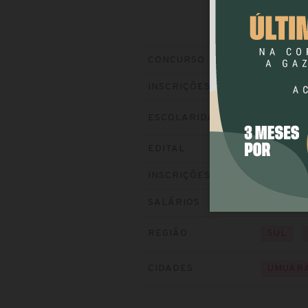
CISA/AM
CONCURSO
Encerrada
INSCRIÇÕES
ESCOLARIDADE
NÍVEL 
Baixe o ed
EDITAL
Visite o si
INSCRIÇÕES
até R$ 5.
SALÁRIOS
REGIÃO
SUL
CIDADES
UMUAR