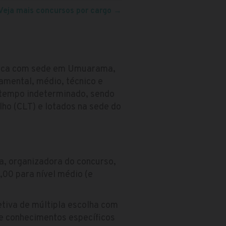
Veja mais concursos por cargo
→
blica com sede em Umuarama,
amental, médio, técnico e
r tempo indeterminado, sendo
ho (CLT) e lotados na sede do
a, organizadora do concurso,
,00 para nível médio (e
etiva de múltipla escolha com
 e conhecimentos específicos