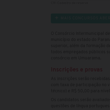
CR: Cadastro de reserva
MAIS CONCURSOS ABE
O Consórcio Intermunicipal 
município do estado do Paran
superior, além da formação d
todos empregados públicos su
consórcio em Umuarama.
Inscrições e provas
As inscrições serão recebida
com taxa de participação no v
técnico) e R$ 50,00 para níve
Os candidatos serão avaliad
questões de língua portugues