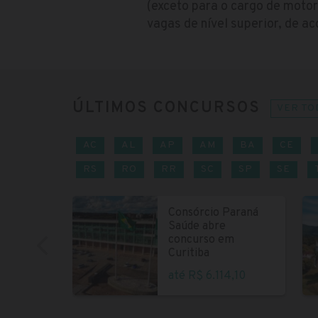
(exceto para o cargo de motori
vagas de nível superior, de a
ÚLTIMOS CONCURSOS
VER TO
AC
AL
AP
AM
BA
CE
RS
RO
RR
SC
SP
SE
Consórcio Paraná
Saúde abre
concurso em
Curitiba
até R$ 6.114,10