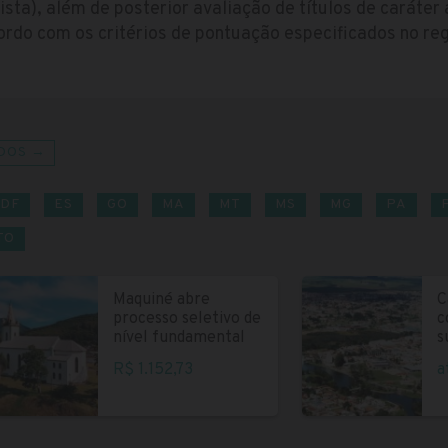
sta), além de posterior avaliação de títulos de caráter 
cordo com os critérios de pontuação especificados no r
DOS →
DF
ES
GO
MA
MT
MS
MG
PA
TO
Maquiné abre
C
processo seletivo de
c
nível fundamental
s
R$ 1.152,73
a