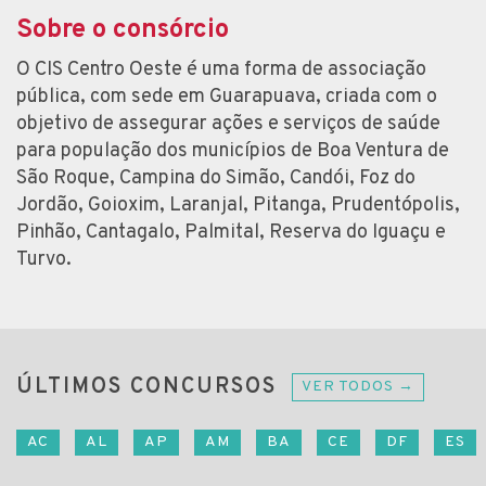
Sobre o consórcio
O CIS Centro Oeste é uma forma de associação
pública, com sede em Guarapuava, criada com o
objetivo de assegurar ações e serviços de saúde
para população dos municípios de Boa Ventura de
São Roque, Campina do Simão, Candói, Foz do
Jordão, Goioxim, Laranjal, Pitanga, Prudentópolis,
Pinhão, Cantagalo, Palmital, Reserva do Iguaçu e
Turvo.
ÚLTIMOS CONCURSOS
VER TODOS →
AC
AL
AP
AM
BA
CE
DF
ES