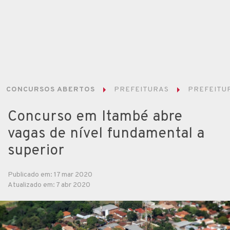
CONCURSOS ABERTOS
PREFEITURAS
PREFEITUR
Concurso em Itambé abre
vagas de nível fundamental a
superior
Publicado em: 17 mar 2020
Atualizado em: 7 abr 2020