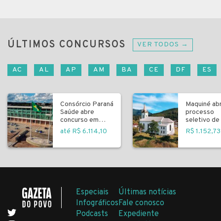
ÚLTIMOS CONCURSOS
VER TODOS →
AC
AL
AP
AM
BA
CE
DF
ES
Consórcio Paraná
Maquiné ab
Saúde abre
processo
concurso em
seletivo de 
Curitiba
fundamenta
até R$ 6.114,10
R$ 1.152,73
Especiais
Últimas notícias
Infográficos
Fale conosco
Podcasts
Expediente