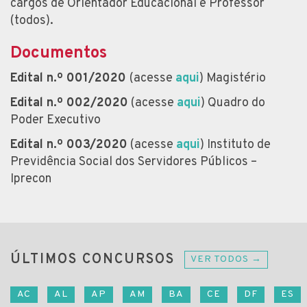
cargos de Orientador Educacional e Professor
(todos).
Documentos
Edital n.º 001/2020
(acesse
aqui
) Magistério
Edital n.º 002/2020
(acesse
aqui
) Quadro do
Poder Executivo
Edital n.º 003/2020
(acesse
aqui
) Instituto de
Previdência Social dos Servidores Públicos –
Iprecon
ÚLTIMOS CONCURSOS
VER TODOS →
AC
AL
AP
AM
BA
CE
DF
ES